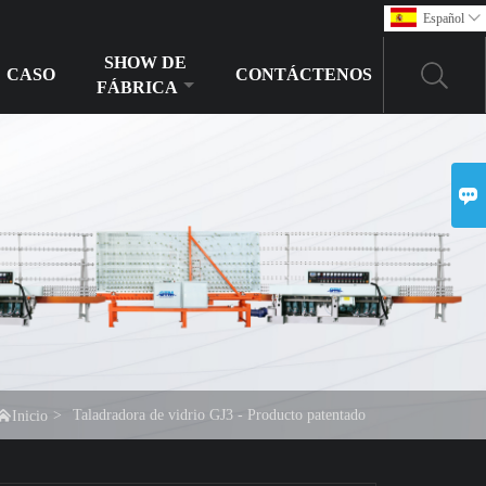
Español

SHOW DE
CASO
CONTÁCTENOS
FÁBRICA


>
Taladradora de vidrio GJ3 - Producto patentado
Inicio