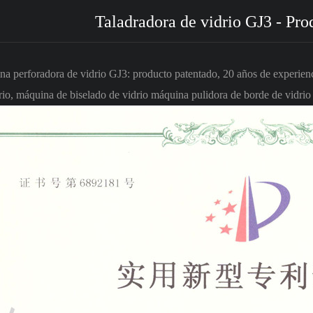
Taladradora de vidrio GJ3 - Pro
a perforadora de vidrio GJ3: producto patentado, 20 años de experie
rio, máquina de biselado de vidrio máquina pulidora de borde de vidrio