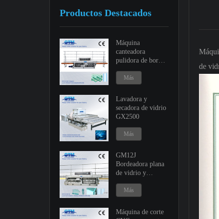
Productos Destacados
Máquina
Máquin
canteadora
pulidora de bordes
de vid
de vidrio GM9 y
GM11
Más
Lavadora y
secadora de vidrio
GX2500
Más
GM12J
Bordeadora plana
de vidrio y
máquina de
ingleteado variable
Más
Máquina de corte