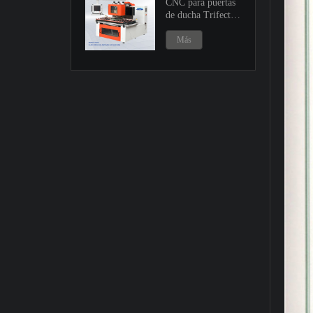
CNC para puertas
de ducha Trifecta
GK20
Más