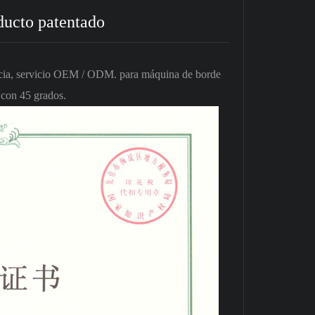
ducto patentado
ncia, servicio OEM / ODM. para máquina de borde
 con 45 grados.