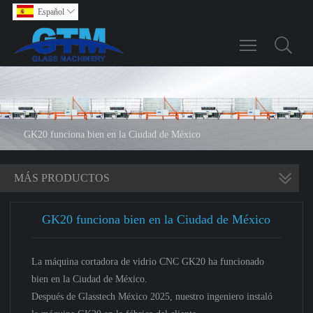
Español

Toggle main m
GK20 funciona bien en la Ciudad de México
MÁS PRODUCTOS
GK20 funciona bien en la Ciudad de México
La máquina cortadora de vidrio CNC GK20 ha funcionado
bien en la Ciudad de México.
Después de Glasstech México 2025, nuestro ingeniero instaló