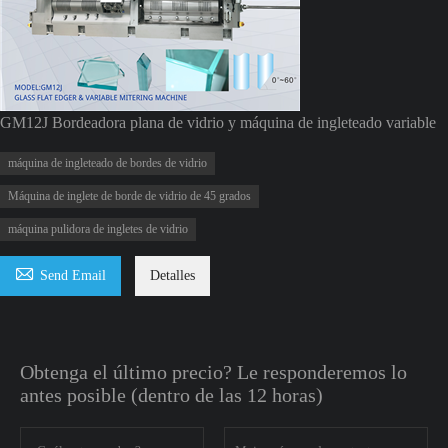
GM12J Bordeadora plana de vidrio y máquina de ingleteado variable
máquina de ingleteado de bordes de vidrio
Máquina de inglete de borde de vidrio de 45 grados
máquina pulidora de ingletes de vidrio

Send Email
Detalles
Obtenga el último precio? Le responderemos lo
antes posible (dentro de las 12 horas)